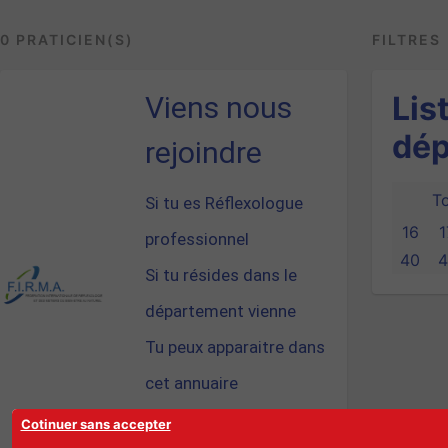
0 PRATICIEN(S)
FILTRES
Lis
Viens nous
dép
rejoindre
To
Si tu es Réflexologue
16
1
professionnel
40
4
Si tu résides dans le
département vienne
Tu peux apparaitre dans
cet annuaire
Cotinuer sans accepter
Cliques ici pour