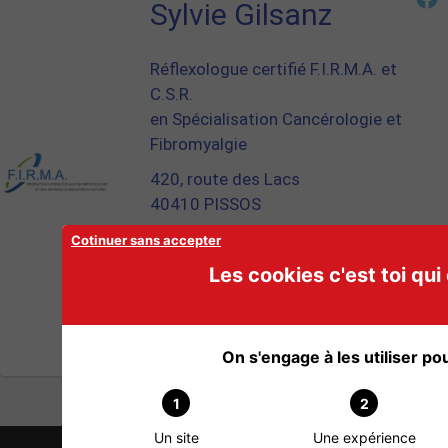
Sylvie Gilsanz
Réflexologue certifié F.I.R.M.A. et
C.S.R.
en Spécialisation Cancérologie et
Fibromyalgie
420, route des Lacs
40410 PISSOS
Téléphone : 06 85 17 60 38
Cotinuer sans accepter
Site Internet :
Les cookies c'est toi qui 
http://www.reflexologue-sylvie-
gilsanz.com/
0 Commentaire
On s'engage à les utiliser pour
1
2
Un site
Une expérience