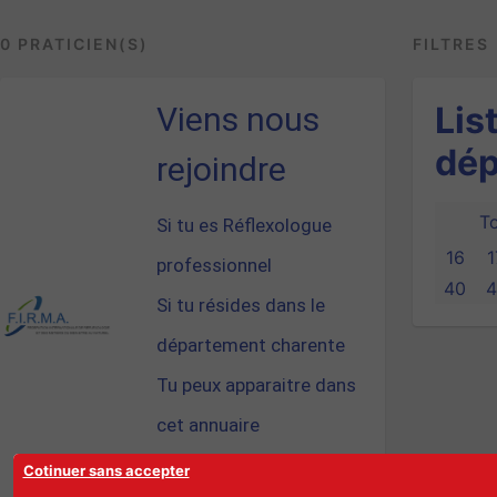
0 PRATICIEN(S)
FILTRES
Lis
Viens nous
dép
rejoindre
To
Si tu es Réflexologue
16
1
professionnel
40
4
Si tu résides dans le
département charente
Tu peux apparaitre dans
cet annuaire
Cotinuer sans accepter
Cliques ici pour