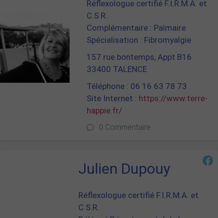
Réflexologue certifié F.I.R.M.A. et
C.S.R.
Complémentaire : Palmaire
Spécialisation : Fibromyalgie
157 rue bontemps, Appt B16
33400 TALENCE
Téléphone : 06 16 63 78 73
Site Internet :
https://www.terre-
happie.fr/
0 Commentaire
Julien Dupouy
Réflexologue certifié F.I.R.M.A. et
C.S.R.