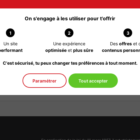
On s'engage à les utiliser pour t'offrir
1
2
3
Un site
Une expérience
Des
offres
et 
performant
optimisée
et
plus sûre
contenus personn
C.S.R.
C'est sécurisé, tu peux changer tes préférences à tout moment.
Paramétrer
Tout accepter
 43 14