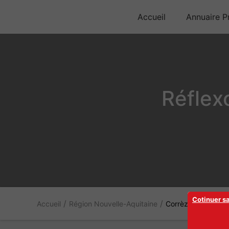
Accueil
Annuaire Pr
Réflex
Cotinuer s
/
/
Accueil
Région Nouvelle-Aquitaine
Corrèze