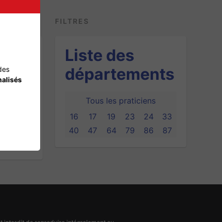
FILTRES
Liste des
départements
des
alisés
Tous les praticiens
16
17
19
23
24
33
40
47
64
79
86
87