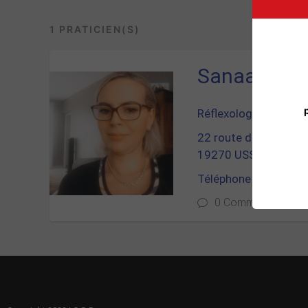
1 PRATICIEN(S)
Sanaa Natij
Réflexologue certifié 
22 route de Lintillac
19270 USSAC
Téléphone : 06 20 02
0 Commentaire