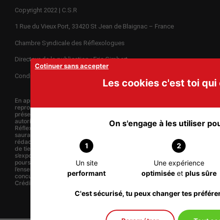
Copyright 2022 | C.S.R
1 Rue du Vieux Port, 33420 St Jean de Blaignac – France
Chambre Syndicale des Réflexologues
Directeur de la publication : Eric Gimbert
Cotinuer sans accepter
Conditions Générales de vente – R.G.P.D. – Charte éthique
Les cookies c'est toi qui 
En application de la loi du 11 mars 1957, il est strictement interdit de
reproduire intégralement ou partiellement les publications du
présent site internet, sur quelque support que ce soit, sans
autorisation préalable écrite de la Chambre Syndicale des
On s'engage à les utiliser pour
Réflexologues. Le nom du syndicat, son logo et ses publications ne
sauraient être utilisées, sans accord préalable des légitimes
rédacteurs et propriétaires, à des fins commerciales, de formation
1
2
de tiers, sous quelque forme que ce soit. Tout contrevenant
s’exposerait immédiatement sans autre forme de préavis à des
Un site
Une expérience
poursuites adaptées devant la juridiction compétente pour
l’ensemble des fautes commises et notamment celles relatives à une
performant
optimisée
et
plus sûre
concurrence déloyale.
Crédit Photos : Eric Gimbert - A.R.F. Adobe Stock -
C'est sécurisé, tu peux changer tes préfér