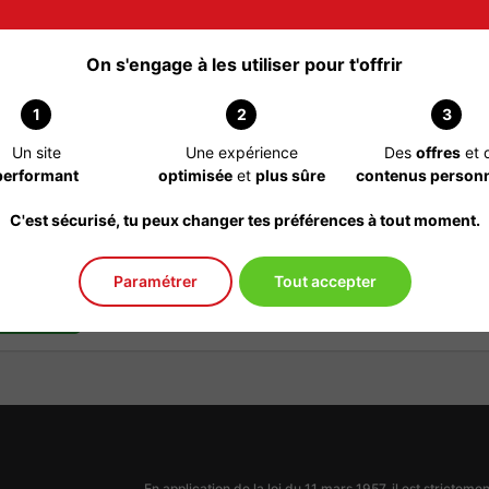
On s'engage à les utiliser pour t'offrir
rejoindre
1
2
3
Un site
Une expérience
Des
offres
et 
 professionnel
performant
optimisée
et
plus sûre
contenus personn
 département nievre
C'est sécurisé, tu peux changer tes préférences à tout moment.
ans cet annuaire
Paramétrer
Tout accepter
inscrire
En application de la loi du 11 mars 1957, il est strictem