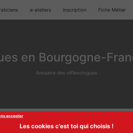
aticiens
e-ateliers
Inscription
Fiche Métier
gues en Bourgogne-Fra
Annuaire des réflexologues
ans accepter
Les cookies c'est toi qui choisis !