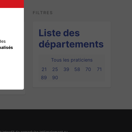
FILTRES
Liste des
départements
des
alisés
Tous les praticiens
21
25
39
58
70
71
89
90
ent interdit de reproduire intégralement ou