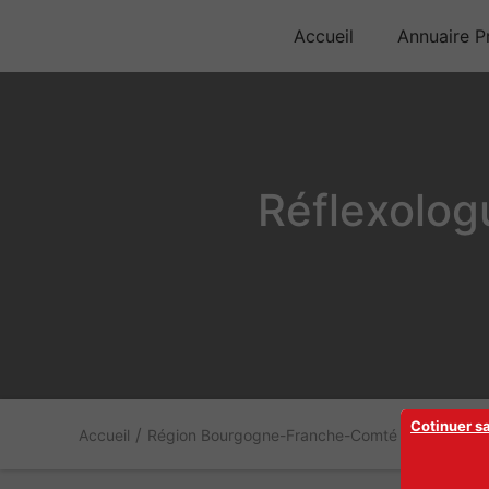
Accueil
Annuaire Pr
Réflexolo
Cotinuer s
/
/
Accueil
Région Bourgogne-Franche-Comté
Nièvre