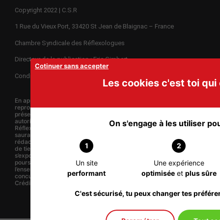
Copyright 2022 | C.S.R
1 Rue du Vieux Port, 33420 St Jean de Blaignac – France
Chambre Syndicale des Réflexologues
Directeur de la publication : Eric Gimbert
Cotinuer sans accepter
Conditions Générales de vente – R.G.P.D. – Charte éthique
Les cookies c'est toi qui 
En application de la loi du 11 mars 1957, il est strictement interdit de
reproduire intégralement ou partiellement les publications du
présent site internet, sur quelque support que ce soit, sans
autorisation préalable écrite de la Chambre Syndicale des
On s'engage à les utiliser pour
Réflexologues. Le nom du syndicat, son logo et ses publications ne
sauraient être utilisées, sans accord préalable des légitimes
rédacteurs et propriétaires, à des fins commerciales, de formation
1
2
de tiers, sous quelque forme que ce soit. Tout contrevenant
s’exposerait immédiatement sans autre forme de préavis à des
Un site
Une expérience
poursuites adaptées devant la juridiction compétente pour
l’ensemble des fautes commises et notamment celles relatives à une
performant
optimisée
et
plus sûre
concurrence déloyale.
Crédit Photos : Eric Gimbert - A.R.F. Adobe Stock -
C'est sécurisé, tu peux changer tes préfér