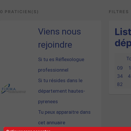
0 PRATICIEN(S)
FILTRES
Lis
Viens nous
dép
rejoindre
To
Si tu es Réflexologue
09
1
professionnel
34
4
Si tu résides dans le
82
département hautes-
pyrenees
Tu peux apparaitre dans
cet annuaire