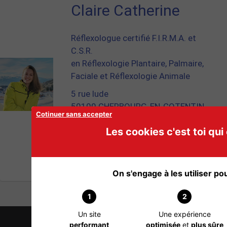
Claire Catherine
Réflexologue certifié F.I.R.M.A. et
C.S.R.
en Réflexologie Plantaire, Palmaire,
Faciale et Réflexologie Animale
5 rue lude
50100 CHERBOURG-EN-COTENTIN
Cotinuer sans accepter
Téléphone : 06 79 92 30 03
Les cookies c'est toi qui 
Site Internet :
https://www.reflexologuepiedsir.com/
0 Commentaire
On s'engage à les utiliser pour
1
2
Un site
Une expérience
performant
optimisée
et
plus sûre