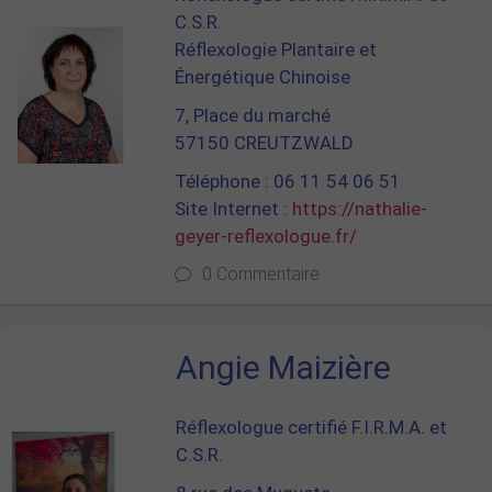
C.S.R.
Réflexologie Plantaire et
Énergétique Chinoise
7, Place du marché
57150 CREUTZWALD
Téléphone : 06 11 54 06 51
Site Internet :
https://nathalie-
geyer-reflexologue.fr/
0 Commentaire
Angie Maizière
Réflexologue certifié F.I.R.M.A. et
C.S.R.