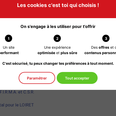
C.S.R.
Les cookies c'est toi qui choisis !
e, Palmaire, Crânio-faciale
 et gestion du stress
g
On s'engage à les utiliser pour t'offrir
1
2
3
 32 15
/chris-reflexologue.webnode.fr
Un site
Une expérience
Des
offres
et 
performant
optimisée
et
plus sûre
contenus personn
C'est sécurisé, tu peux changer tes préférences à tout moment.
Paramétrer
Tout accepter
.I.R.M.A. et C.S.R.
al pour le LOIRET