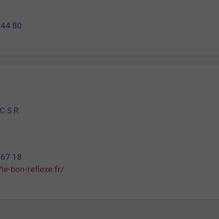
 44 80
C.S.R.
 67 18
/le-bon-reflexe.fr/