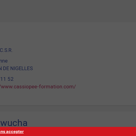
n
C.S.R.
enne
N DE NIGELLES
 11 52
//www.cassiopee-formation.com/
Kawucha
ans accepter