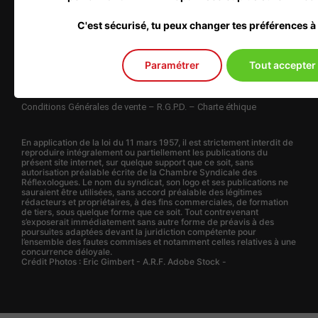
Copyright 2022 | C.S.R
C'est sécurisé, tu peux changer tes préférences 
1 Rue du Vieux Port, 33420 St Jean de Blaignac – France
Chambre Syndicale des Réflexologues
Paramétrer
Tout accepter
Directeur de la publication : Eric Gimbert
Conditions Générales de vente – R.G.P.D. – Charte éthique
En application de la loi du 11 mars 1957, il est strictement interdit de
reproduire intégralement ou partiellement les publications du
présent site internet, sur quelque support que ce soit, sans
autorisation préalable écrite de la Chambre Syndicale des
Réflexologues. Le nom du syndicat, son logo et ses publications ne
sauraient être utilisées, sans accord préalable des légitimes
rédacteurs et propriétaires, à des fins commerciales, de formation
de tiers, sous quelque forme que ce soit. Tout contrevenant
s’exposerait immédiatement sans autre forme de préavis à des
poursuites adaptées devant la juridiction compétente pour
l’ensemble des fautes commises et notamment celles relatives à une
concurrence déloyale.
Crédit Photos : Eric Gimbert - A.R.F. Adobe Stock -