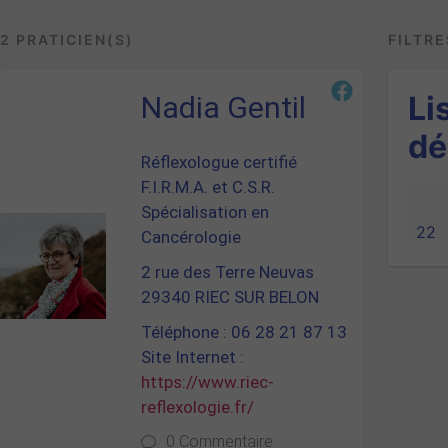
2 PRATICIEN(S)
FILTRE
Li
Nadia Gentil
dé
Réflexologue certifié
F.I.R.M.A. et C.S.R.
Spécialisation en
22
Cancérologie
2 rue des Terre Neuvas
29340 RIEC SUR BELON
Téléphone : 06 28 21 87 13
Site Internet :
https://www.riec-
reflexologie.fr/
0 Commentaire