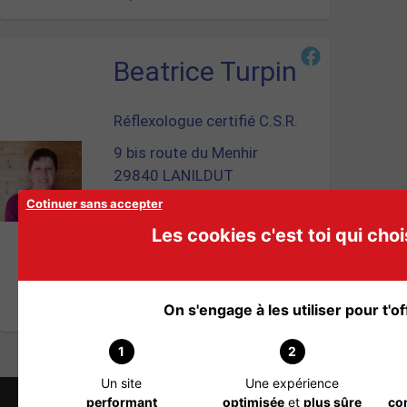
Beatrice Turpin
Réflexologue certifié C.S.R.
9 bis route du Menhir
29840 LANILDUT
Cotinuer sans accepter
Téléphone : 06 73 74 27 89
Site Internet :
Les cookies c'est toi qui chois
https://beatrice-reflexologie-
73.webself.net/
0 Commentaire
On s'engage à les utiliser pour t'off
1
2
Un site
Une expérience
performant
optimisée
et
plus sûre
co