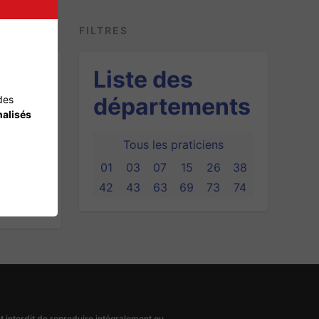
FILTRES
Liste des
départements
des
alisés
Tous les praticiens
01
03
07
15
26
38
42
43
63
69
73
74
ent interdit de reproduire intégralement ou