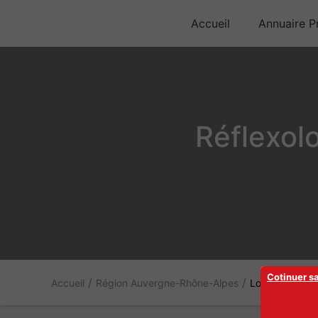
Accueil
Annuaire Pr
Réflexol
Cotinuer s
/
/
Accueil
Région Auvergne-Rhône-Alpes
Loire