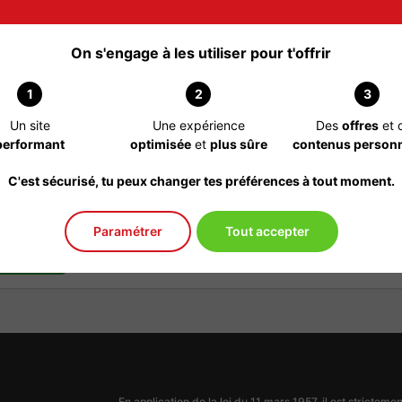
On s'engage à les utiliser pour t'offrir
rejoindre
1
2
3
Un site
Une expérience
Des
offres
et 
 professionnel
performant
optimisée
et
plus sûre
contenus personn
 département loire
C'est sécurisé, tu peux changer tes préférences à tout moment.
ans cet annuaire
Paramétrer
Tout accepter
inscrire
En application de la loi du 11 mars 1957, il est strictem