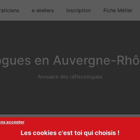
aticiens
e-ateliers
Inscription
Fiche Métier
ogues en Auvergne-Rh
Annuaire des réflexologues
ans accepter
Les cookies c'est toi qui choisis !