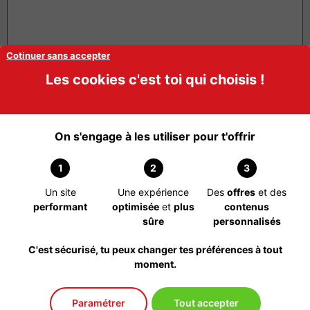
Cotinuer sans accepter
Les cookies c'est toi qui choisis !
Nom
*
On s'engage à les utiliser pour t'offrir
1
2
3
E-mail
*
Un site
Une expérience
Des
offres
et des
performant
optimisée
et
plus
contenus
sûre
personnalisés
Site web
C'est sécurisé, tu peux changer tes préférences à tout
moment.
Paramétrer
Tout accepter
Enregistrer mon nom, mon e-mail et mon site dans le