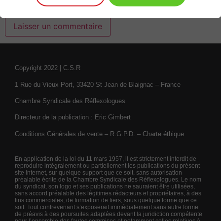
navigateur pour mon prochain commentaire.
Copyright 2022 | C.S.R
1 Rue du Vieux Port, 33420 St Jean de Blaignac – France
Chambre Syndicale des Réflexologues
Directeur de la publication : Eric Gimbert
Conditions Générales de vente – R.G.P.D. – Charte éthique
En application de la loi du 11 mars 1957, il est strictement interdit de
reproduire intégralement ou partiellement les publications du présent
site internet, sur quelque support que ce soit, sans autorisation
préalable écrite de la Chambre Syndicale des Réflexologues. Le nom
du syndicat, son logo et ses publications ne sauraient être utilisées,
sans accord préalable des légitimes rédacteurs et propriétaires, à des
fins commerciales, de formation de tiers, sous quelque forme que ce
soit. Tout contrevenant s’exposerait immédiatement sans autre forme
de préavis à des poursuites adaptées devant la juridiction compétente