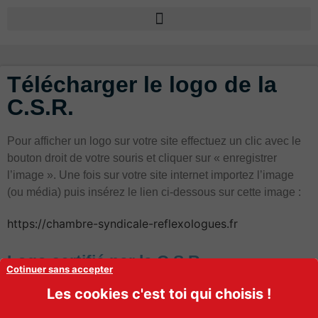
Télécharger le logo de la
C.S.R.
Pour afficher un logo sur votre site e
ffectuez un clic avec le
bouton droit de votre souris et cliquer sur « enregistrer
l’image ».
Une fois sur votre site internet importez l’image
(ou média) puis insérez le lien ci-dessous sur cette image :
https://chambre-syndicale-reflexologues.fr
Logo certifié par la C.S.R.
Cotinuer sans accepter
N’oubliez pas de faire un lien pointant vers le site de la
Les cookies c'est toi qui choisis !
C.S.R. !
voir les conditions générales d’acceptation