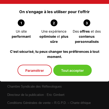
P.S. : Une fois le logo installé sur votre site, pensez à nous
en informer en nous indiquant l’adresse de la page ou ce
On s'engage à les utiliser pour t'offrir
situe le logo.
1
2
3
Logo simple :
Un site
Une expérience
Des
offres
et des
performant
optimisée
et
plus
contenus
sûre
personnalisés
Logo praticien vacciné :
C'est sécurisé, tu peux changer tes préférences à tout
moment.
Paramétrer
Tout accepter
Copyright 2022 | C.S.R
1 Rue du Vieux Port, 33420 St Jean de Blaignac – France
Chambre Syndicale des Réflexologues
Directeur de la publication : Eric Gimbert
Conditions Générales de vente – R.G.P.D. – Charte éthique