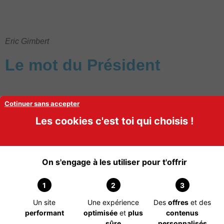
Eric Gimbert
Le mot du Président
Cotinuer sans accepter
Je suis particulièrement heureux de 
Les cookies c'est toi qui choisis !
la création de cette chambre 
syndicale dédiée à la réflexologie.

On s'engage à les utiliser pour t'offrir
La réflexologie est une technique 
millénaire de bien-être qui peut 
1
2
3
s'exercer de maintes façons, avec des 
Un site
Une expérience
Des
offres
et des
courants différents allant du simple 
performant
optimisée
et
plus
contenus
massage des pieds ou des mains à des 
sûre
personnalisés