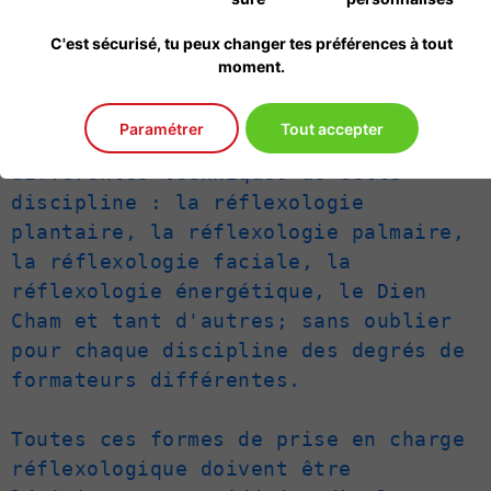
techniques plus élaborées permettant 
C'est sécurisé, tu peux changer tes préférences à tout
un accompagnement de malades faisant 
moment.
l'objet de traitements médicaux.

Paramétrer
Tout accepter
Citons de façon non exhaustive les 
différentes techniques de cette 
discipline : la réflexologie 
plantaire, la réflexologie palmaire, 
la réflexologie faciale, la 
réflexologie énergétique, le Dien 
Cham et tant d'autres; sans oublier 
pour chaque discipline des degrés de 
formateurs différentes.

Toutes ces formes de prise en charge 
réflexologique doivent être 