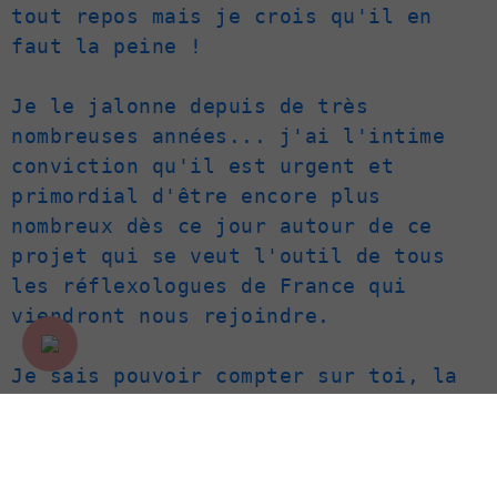
tout repos mais je crois qu'il en 
faut la peine !

Je le jalonne depuis de très 
nombreuses années... j'ai l'intime 
conviction qu'il est urgent et 
primordial d'être encore plus 
nombreux dès ce jour autour de ce 
projet qui se veut l'outil de tous 
les réflexologues de France qui 
viendront nous rejoindre.

Je sais pouvoir compter sur toi, la 
passion de ton métier, le désir d'une 
reconnaissance pour tous et ta 
loyauté au sein de cette Chambre 
Syndicale des Réflexologues.
