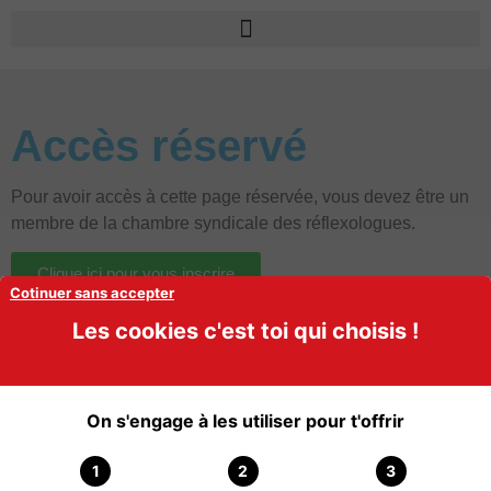
Accès réservé
Pour avoir accès à cette page réservée, vous devez être un
membre de la chambre syndicale des réflexologues.
Clique ici pour vous inscrire
Cotinuer sans accepter
Les cookies c'est toi qui choisis !
Cliquez ici pour vous connecter
On s'engage à les utiliser pour t'offrir
Retour à l'accueil
1
2
3